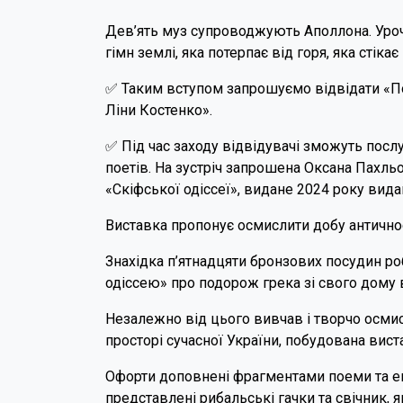
Дев’ять муз супроводжують Аполлона. Урочис
гімн землі, яка потерпає від горя, яка стік
✅ Таким вступом запрошуємо відвідати «По
Ліни Костенко».
✅ Під час заходу відвідувачі зможуть послу
поетів. На зустріч запрошена Оксана Пахльо
«Скіфської одіссеї», видане 2024 року ви
Виставка пропонує осмислити добу античност
Знахідка п’ятнадцяти бронзових посудин ро
одіссею» про подорож грека зі свого дому
Незалежно від цього вивчав і творчо осми
просторі сучасної України, побудована вист
Офорти доповнені фрагментами поеми та екс
представлені рибальські гачки та свічник, 