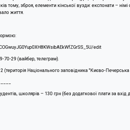
ів тому, зброя, елементи кінської вузди: експонати – німі 
вало життя.
 формою:
7V1COGwuyJG0Yup0XH8KWsibAEkWfZGrSS_5U/edit
9-70-29 (вайбер, телеграм).
12 (територія Національного заповідника "Києво-Печерська 
_____
 студентів, школярів – 130 грн (без додаткової плати за вхі