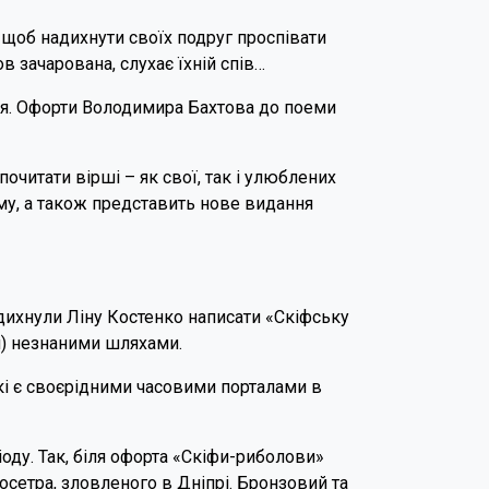
, щоб надихнути своїх подруг проспівати
ов зачарована, слухає їхній спів…
ея. Офорти Володимира Бахтова до поеми
очитати вірші – як свої, так і улюблених
ему, а також представить нове видання
дихнули Ліну Костенко написати «Скіфську
м) незнаними шляхами.
кі є своєрідними часовими порталами в
ду. Так, біля офорта «Скіфи-риболови»
осетра, зловленого в Дніпрі. Бронзовий та