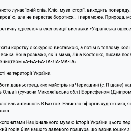
то лунає їхній спів. Кліо, муза історії, виходить попереду
ає кров’ю, але не перестає боротися… і переможе. Природа, м
етичну одіссею» в експозиції виставки «Українська одісс
хати коротку екскурсію виставкою, а потім в теплому колі п
вська. Вона розкаже, як її мама, Ліна Костенко, писала по
давництвом «А-БА-БА-ГА-ЛА-МА-ГА».
і на території України.
боти давньогрецьких майстрів на Черкащині (с. Піщане) на
 в Ольвії (сучасна Миколаївська обл.) Борисфеном (Дніпро
слював античність В.Бахтов. Навколо офортів художника, я
авка.
понатами Національного музею історії України цього періо
який горів біля нашого далекого пращура, що варив юшку з 