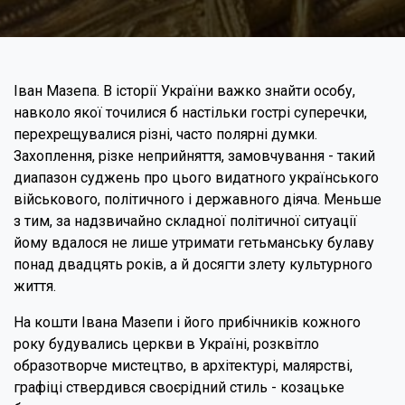
Іван Мазепа. В історії України важко знайти особу,
навколо якої точилися б настільки гострі суперечки,
перехрещувалися різні, часто полярні думки.
Захоплення, різке неприйняття, замовчування - такий
диапазон суджень про цього видатного українського
військового, політичного і державного діяча. Меньше
з тим, за надзвичайно складної політичної ситуації
йому вдалося не лише утримати гетьманську булаву
понад двадцять років, а й досягти злету культурного
життя.
На кошти Івана Мазепи і його прибічників кожного
року будувались церкви в Україні, розквітло
образотворче мистецтво, в архітектурі, малярстві,
графіці ствердився своєрідний стиль - козацьке